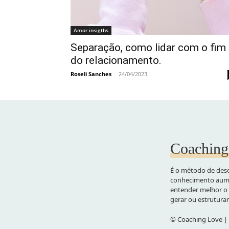
Amor insigths
Separação, como lidar com o fim
do relacionamento.
Roseli Sanches
-
24/04/2023
Coaching
É o método de dese
conhecimento aume
entender melhor o 
gerar ou estrutura
© Coaching Love | 