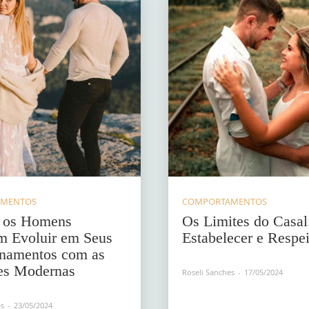
AMENTOS
COMPORTAMENTOS
e os Homens
Os Limites do Casa
m Evoluir em Seus
Estabelecer e Respei
onamentos com as
es Modernas
Roseli Sanches
-
17/05/2024
es
-
23/05/2024