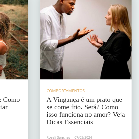
COMPORTAMENTOS
l: Como
A Vingança é um prato que
tar
se come frio. Será? Como
isso funciona no amor? Veja
Dicas Essenciais
Roseli Sanches
-
07/05/2024