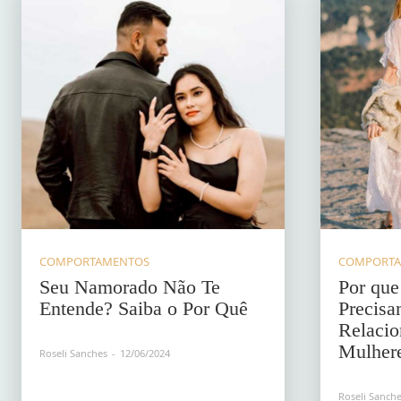
COMPORTAMENTOS
COMPORT
Seu Namorado Não Te
Por qu
Entende? Saiba o Por Quê
Precisa
Relaci
Mulher
Roseli Sanches
-
12/06/2024
Roseli Sanch