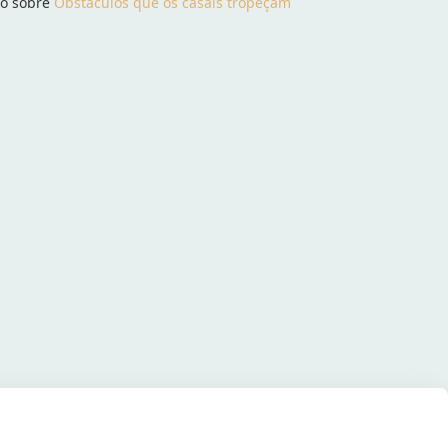
go sobre
Obstáculos que os casais tropeçam
ter
Pinterest
WhatsApp