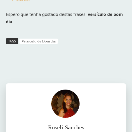
Espero que tenha gostado destas frases:
versículo de bom
dia
TAGS
Versículo de Bom dia
Facebook
Twitter
Pinterest
Wh
Roseli Sanches