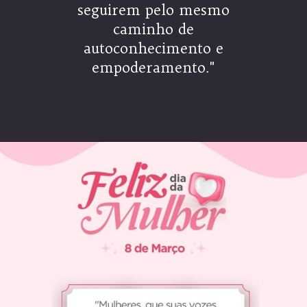
seguirem pelo mesmo
caminho de
autoconhecimento e
empoderamento."
Opening
https://coachinglove.com.br/frases-do-dia-internacional-da-mulher-celebrando-a-forca-e-inspiracao/