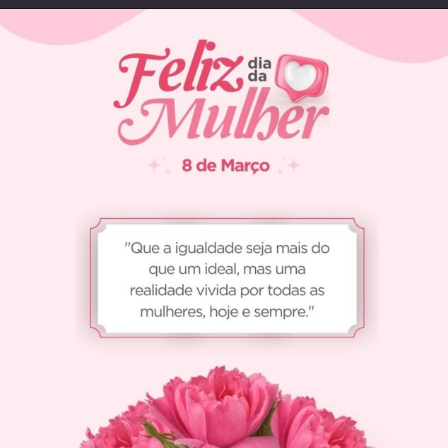
Opening
https://coachinglove.com.br/frases-do-dia-internacional-da-mulher-celebrando-a-forca-e-inspiracao/