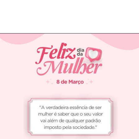
Opening
https://coachinglove.com.br/frases-do-dia-internacional-da-mulher-celebrando-a-forca-e-inspiracao/