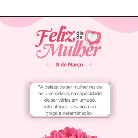
Opening
https://coachinglove.com.br/frases-do-dia-internacional-da-mulher-celebrando-a-forca-e-inspiracao/