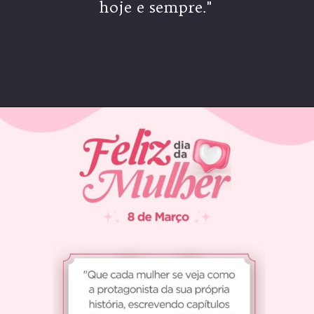
hoje e sempre."
Opening
https://coachinglove.com.br/frases-do-dia-internacional-da-mulher-celebrando-a-forca-e-inspiracao/