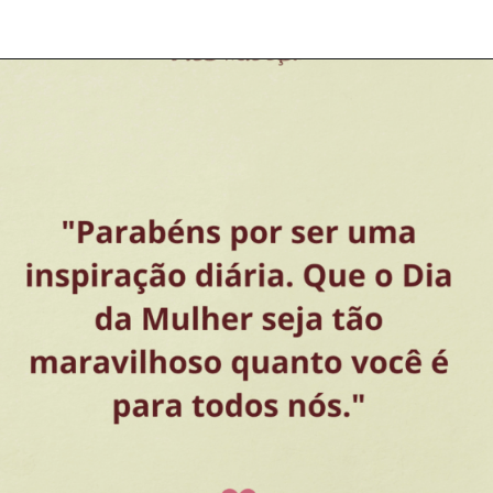
Opening
https://coachinglove.com.br/empoderamento-feminino-o-caminho-para-um-mundo-mais-humano-e-igualitario-05-03-24/