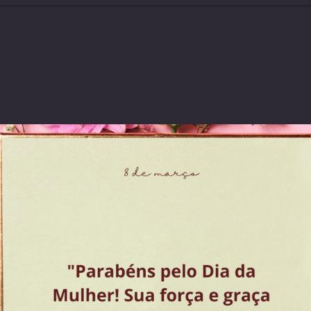
Opening
https://coachinglove.com.br/empoderamento-feminino-o-caminho-para-um-mundo-mais-humano-e-igualitario-05-03-24/