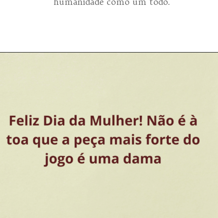
humanidade como um todo.
Opening
https://coachinglove.com.br/empoderamento-feminino-o-caminho-para-um-mundo-mais-humano-e-igualitario-05-03-24/