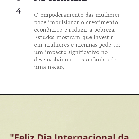
4
O empoderamento das mulheres
pode impulsionar o crescimento
econômico e reduzir a pobreza.
Estudos mostram que investir
em mulheres e meninas pode ter
um impacto significativo no
desenvolvimento econômico de
uma nação,
Opening
https://coachinglove.com.br/empoderamento-feminino-o-caminho-para-um-mundo-mais-humano-e-igualitario-05-03-24/