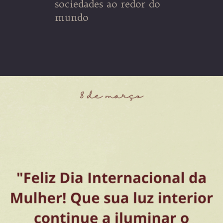
sociedades ao redor do
mundo
Opening
https://coachinglove.com.br/empoderamento-feminino-o-caminho-para-um-mundo-mais-humano-e-igualitario-05-03-24/