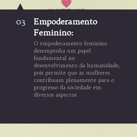
03
Empoderamento
Feminino:
O empoderamento feminino
desempenha um papel
fundamental no
desenvolvimento da humanidade,
pois permite que as mulheres
contribuam plenamente para o
progresso da sociedade em
diversos aspectos
Opening
https://coachinglove.com.br/empoderamento-feminino-o-caminho-para-um-mundo-mais-humano-e-igualitario-05-03-24/