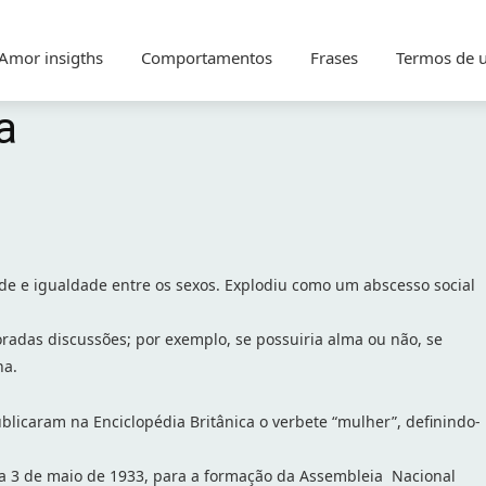
Amor insigths
Comportamentos
Frases
Termos de 
a
de e igualdade entre os sexos. Explodiu como um abscesso social
loradas discussões; por exemplo, se possuiria alma ou não, se
na.
licaram na Enciclopédia Britânica o verbete “mulher”, definindo-
ia 3 de maio de 1933, para a formação da Assembleia Nacional